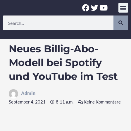
Zum
F
T
Y
Inhalt
a
w
o
springen
Suche
c
i
u
e
t
t
b
t
u
o
e
b
Neues Billig-Abo-
o
r
e
k
Modell bei Spotify
und YouTube im Test
Admin
September 4, 2021
8:11 a.m.
Keine Kommentare