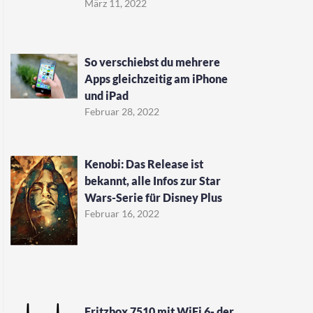
März 11, 2022
So verschiebst du mehrere
Apps gleichzeitig am iPhone
und iPad
Februar 28, 2022
Kenobi: Das Release ist
bekannt, alle Infos zur Star
Wars-Serie für Disney Plus
Februar 16, 2022
Fritzbox 7510 mit WiFi 6- der