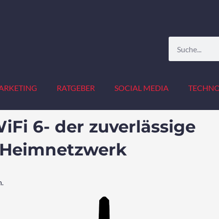
Suche
ARKETING
RATGEBER
SOCIAL MEDIA
TECHNO
iFi 6- der zuverlässige
s Heimnetzwerk
m.