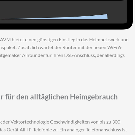
AVM bietet einen günstigen Einstieg in das Heimnetzwerk und
nspaket. Zusätzlich wartet der Router mit der neuen WiFi 6-
eitgemäßer Allrounder für ihren DSL-Anschluss, der allerdings
r für den alltäglichen Heimgebrauch
k der Vektortechnologie Geschwindigkeiten von bis zu 300
as Gerät All-IP-Telefonie zu. Ein analoger Telefonanschluss ist