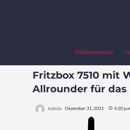
Zum
Inhalt
springen
ENTERTAINMENT
M
Fritzbox 7510 mit W
Allrounder für da
Dezember 31, 2021
4:20 p.
Admin