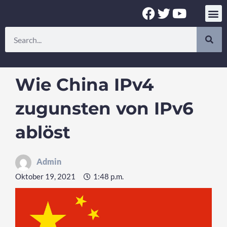
Zum
F
T
Y
Inhalt
a
w
o
springen
Suche
c
i
u
e
t
t
b
t
u
o
e
b
Wie China IPv4
o
r
e
k
zugunsten von IPv6
ablöst
Admin
Oktober 19, 2021
1:48 p.m.