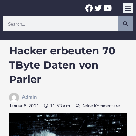
Zum
F
T
Y
Inhalt
a
w
o
springen
Suche
c
i
u
e
t
t
b
t
u
o
e
b
Hacker erbeuten 70
o
r
e
k
TByte Daten von
Parler
Admin
Januar 8, 2021
11:53 a.m.
Keine Kommentare