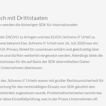
h mit Drittstaaten
n werden die bisherigen SDK für internationalen
 der DSGVO zu bringen und das EUGH ‚Schrems II‘ Urteil zu
me bekannt.Das ‚Schrems II‘ Urteil vom 16. Juli 2020 war ein
US-Privacy Shield für unwirksam erklärt und gleichzeitig über
 und dürften weiterhin eingesetzt werden. Allerdings blieb die
utzniveau für die auf Basis der SDK übermittelten Daten
en Unternehmen überlassen.
s ‚Schrems II‘ Urteils waren mit großer Rechtsunsicherheit für
wortung für den rechtmäßigen Einsatz von SDK gänzlich den
behörden zugewiesen wurde. Problematischerweise nannte das
diese Einzelfallprüfung, was in der Praxis Unternehmen oft