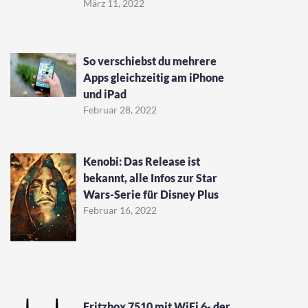
März 11, 2022
So verschiebst du mehrere
Apps gleichzeitig am iPhone
und iPad
Februar 28, 2022
Kenobi: Das Release ist
bekannt, alle Infos zur Star
Wars-Serie für Disney Plus
Februar 16, 2022
Fritzbox 7510 mit WiFi 6- der