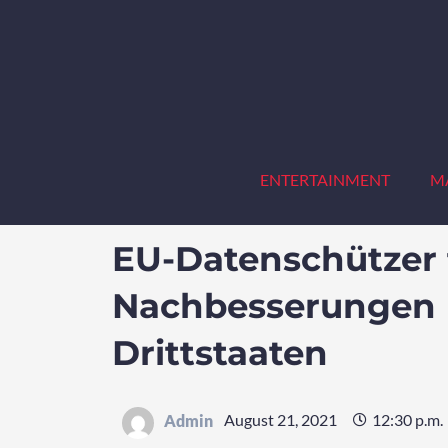
Zum
Inhalt
springen
ENTERTAINMENT
M
EU-Datenschützer 
Nachbesserungen 
Drittstaaten
August 21, 2021
12:30 p.m.
Admin